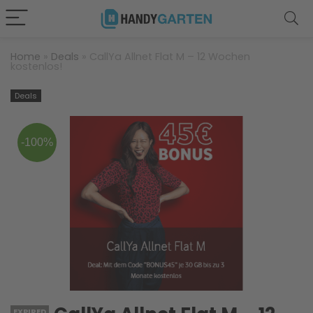
Home
»
Deals
»
CallYa Allnet Flat M – 12 Wochen
kostenlos!
Deals
-100%
EXPIRED