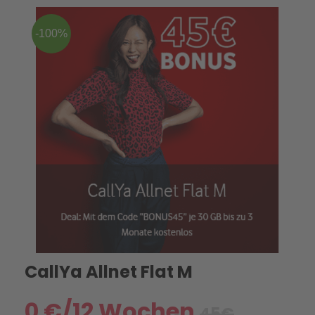
-100%
CallYa Allnet Flat M
0 €/12 Wochen
45€