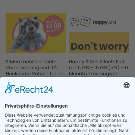
SIMon mobile – Tarif-
Happy SIM – Allnet-Flat
Verbesserung und 10%
mit 5 GB – 15 GB (5G) – 6
Neukunde-Rabatt für die
Monate Frei möglich
ersten 6 Monate