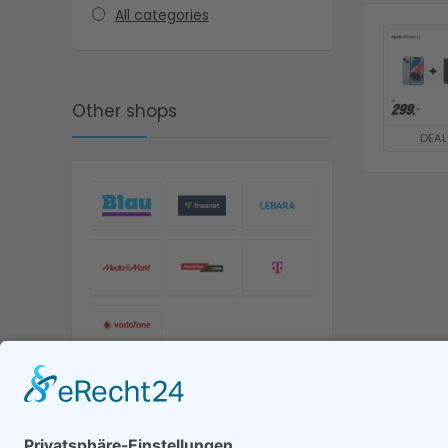
All categories
Other shops
DEAL