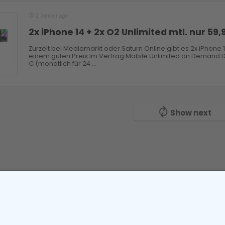
2 Jahren ago
2x iPhone 14 + 2x O2 Unlimited mtl. nur 59
Zurzeit bei Mediamarkt oder Saturn Online gibt es 2x iPhone 
einem guten Preis im Vertrag Mobile Unlimited on Demand Duo
€ (monatlich für 24 ...
Show next