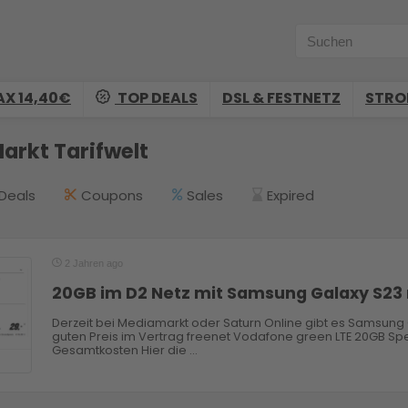
AX 14,40€
TOP DEALS
DSL & FESTNETZ
STR
arkt Tarifwelt
Deals
Coupons
Sales
Expired
2 Jahren ago
20GB im D2 Netz mit Samsung Galaxy S23 
Derzeit bei Mediamarkt oder Saturn Online gibt es Samsung
guten Preis im Vertrag freenet Vodafone green LTE 20GB Spez
Gesamtkosten Hier die ...