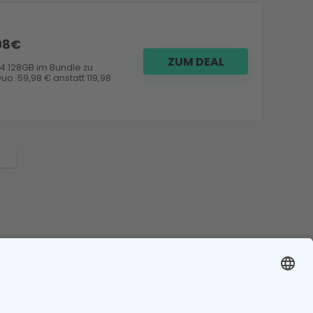
,98€
ZUM DEAL
14 128GB im Bundle zu
. 59,98 € anstatt 119,98