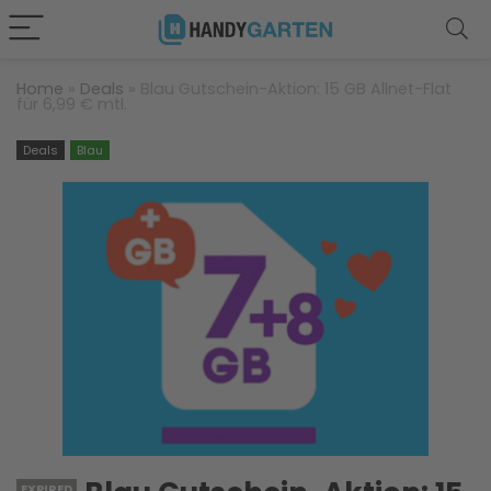
Home
»
Deals
»
Blau Gutschein-Aktion: 15 GB Allnet-Flat
für 6,99 € mtl.
Deals
Blau
EXPIRED