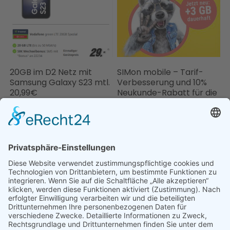
20GB im D2 Netz mit
SIMon mobile – Tarif-
Samsung Galaxy S23 mtl.
Verbesserung und 10%
20,99€
Neukunde-Rabatt für die
ersten 6 Monate
© 2024 HandyGarten.de